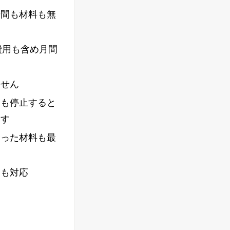
時間も材料も無
費用も含め月間
ません
トも停止すると
ます
余った材料も最
えも対応