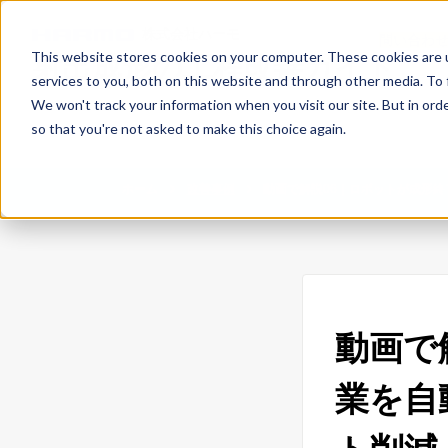
株式会社ハーモ
問い合わ
This website stores cookies on your computer. These cookies are 
射出成形の工程改善ガイド
services to you, both on this website and through other media. To 
We won't track your information when you visit our site. But in orde
so that you're not asked to make this choice again.
ホーム
改善事例
動画で解説06｜ロボットが成形
動画で
業を自