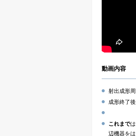
動画内容
射出成形周
成形終了後
これまで
は
辺機器をは