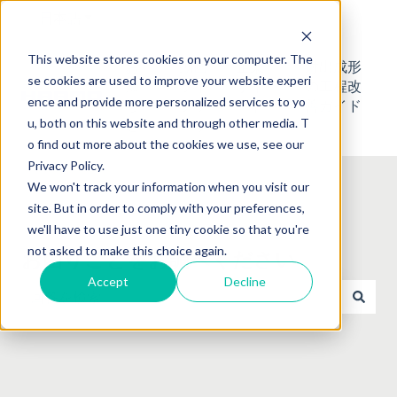
日本語
翻訳のサブメニューを表示
This website stores cookies on your computer. The
お
動画
企業
射出成形
se cookies are used to improve your website experi
知
ライ
サイ
の工程改
ence and provide more personalized services to yo
ら
ブラ
ト
善ガイド
u, both on this website and through other media. T
せ
リ
o find out more about the cookies we use, see our
Privacy Policy.
We won't track your information when you visit our
site. But in order to comply with your preferences,
we'll have to use just one tiny cookie so that you're
not asked to make this choice again.
お困りごとをお調べください
Accept
Decline
検索フィールドが空なので、候補はありません。