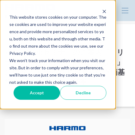
株式会社ハーモ | 製品サイト
This website stores cookies on your computer. The
se cookies are used to improve your website experi
ence and provide more personalized services to yo
u, both on this website and through other media. T
お知らせ
o find out more about the cookies we use, see our
ハーモWebセミナーのご案内『「リ
Privacy Policy.
サイクルし続けると品質は落ちる」
We won't track your information when you visit our
site. But in order to comply with your preferences,
はウソ！ リサイクル成形品の評価基
we'll have to use just one tiny cookie so that you're
準とは』4/25（火）開催
not asked to make this choice again.
Accept
Decline
2023.03.31
セミナー