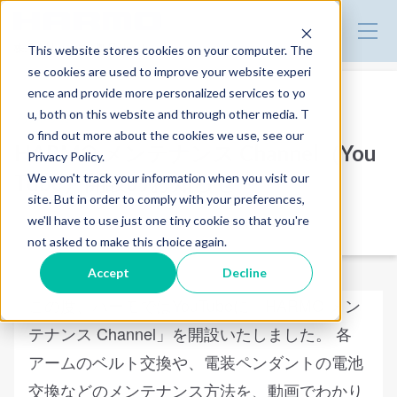
株式会社ハーモ | 製品サイト
This website stores cookies on your computer. The
se cookies are used to improve your website experi
ence and provide more personalized services to yo
u, both on this website and through other media. T
お知らせ
o find out more about the cookies we use, see our
HARMO メンテナンス Channel（You
Privacy Policy.
Tube）開設のお知らせ
We won't track your information when you visit our
site. But in order to comply with your preferences,
2021.03.10
we'll have to use just one tiny cookie so that you're
お知らせ
not asked to make this choice again.
Accept
Decline
この度、ハーモではYouTubeに「HARMO メン
テナンス Channel」を開設いたしました。 各
アームのベルト交換や、電装ペンダントの電池
交換などのメンテナンス方法を、動画でわかり