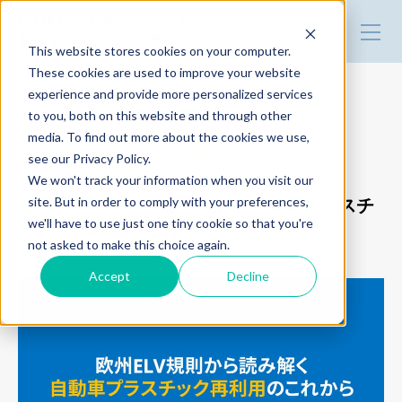
株式会社ハーモ
射出成形の工程改善ガイド
This website stores cookies on your computer.
These cookies are used to improve your website
experience and provide more personalized services
改善事例
資料ダウンロード
to you, both on this website and through other
media. To find out more about the cookies we use,
see our Privacy Policy.
技術・製品情報
We won't track your information when you visit our
site. But in order to comply with your preferences,
欧州ELV規則から読み解く自動車プラスチ
we'll have to use just one tiny cookie so that you're
ック再利用のこれから
トータルリンク
not asked to make this choice again.
Accept
Decline
デモ機の貸出
セミナー