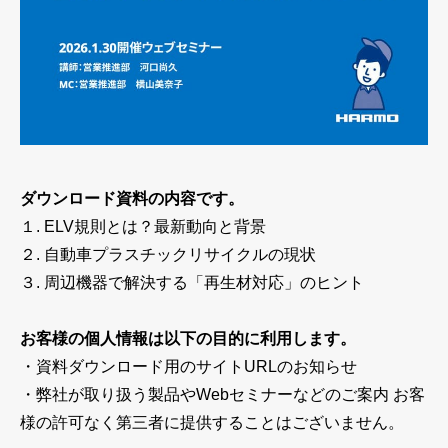
ピックアップ製品
問い合わせ・ご相談
資料ダウンロード
ダウンロード資料の内容です。
１. ELV規則とは？最新動向と背景
２. 自動車プラスチックリサイクルの現状
安全講習
３. 周辺機器で解決する「再生材対応」のヒント
ハーモについて
お客様の個人情報は以下の目的に利用します。
・資料ダウンロード用のサイトURLのお知らせ
・弊社が取り扱う製品やWebセミナーなどのご案内 お客
製品サポート（FAQ）
様の許可なく第三者に提供することはございません。