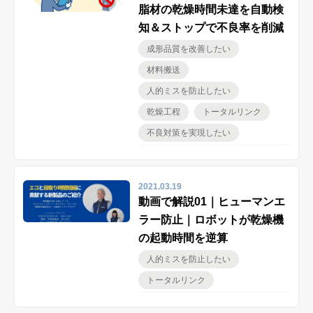
脂材の乾燥時間未達を自動検
製品サイト
知＆ストップで不良率を削減
成形品質を改善したい
材料搬送
企業サイト
人的ミスを防止したい
乾燥工程
トータルリンク
English
不良対策を実現したい
オンライン相談のお申し込み
2021.03.19
動画で解説01｜ヒューマンエ
ラー防止｜ロボットが乾燥機
プライバシーポリシー
の起動時間を逆算
人的ミスを防止したい
トータルリンク