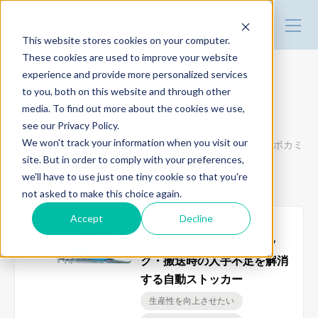
株式会社ハーモ
射出成形の工程改善ガイド
This website stores cookies on your computer.
These cookies are used to improve your website
experience and provide more personalized services
改善事例
人的ミスを防止したい
to you, both on this website and through other
media. To find out more about the cookies we use,
see our Privacy Policy.
技術・製品情報
We won't track your information when you visit our
自動化設備導入によりプラスチック射出成形の人的ミス・ポカミ
site. But in order to comply with your preferences,
スを防止に導いた改善事例をご紹介します。
we'll have to use just one tiny cookie so that you're
トータルリンク
not asked to make this choice again.
Accept
Decline
2021.03.23
デモ機の貸出
動画で見る｜成形品ストッ
ク・搬送時の人手不足を解消
する自動ストッカー
セミナー
生産性を向上させたい