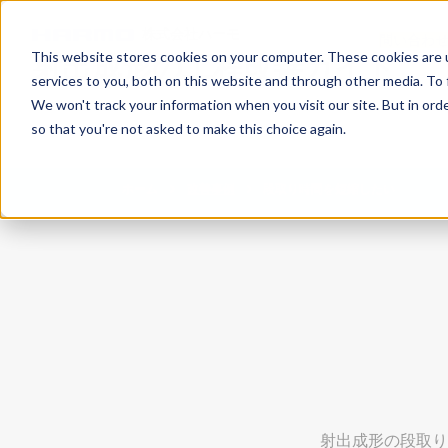
株式会社ハーモ
問い合わ
This website stores cookies on your computer. These cookies are 
射出成形の工程改善ガイド
services to you, both on this website and through other media. To 
We won't track your information when you visit our site. But in orde
so that you're not asked to make this choice again.
ホーム
改善事例
段取り時間を短縮したい
射出成形の段取り