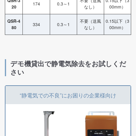
QSR-3
不要（送風
0.15以下（3
174
0.3～1
20
なし）
00mm）
QSR-4
不要（送風
0.15以下（3
334
0.3～1
80
なし）
00mm）
デモ機貸出で静電気除去をお試しくだ
さい
“静電気での不良”にお困りの企業様向け