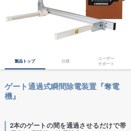
ユーザー
製品トップ
仕様
サポート
ゲート通過式瞬間除電装置『奪電
機』
2本のゲートの間を通過させるだけで帯