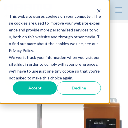
株式会社ハーモ | 製品サイト
This website stores cookies on your computer. The
se cookies are used to improve your website experi
ence and provide more personalized services to yo
ゲート通過式瞬間除電装置
u, both on this website and through other media. T
奪電機
o find out more about the cookies we use, see our
Privacy Policy.
We won't track your information when you visit our
送風使わず瞬間除電
site. But in order to comply with your preferences,
we'll have to use just one tiny cookie so that you're
not asked to make this choice again.
デモ機貸出を申し込む
Accept
Decline