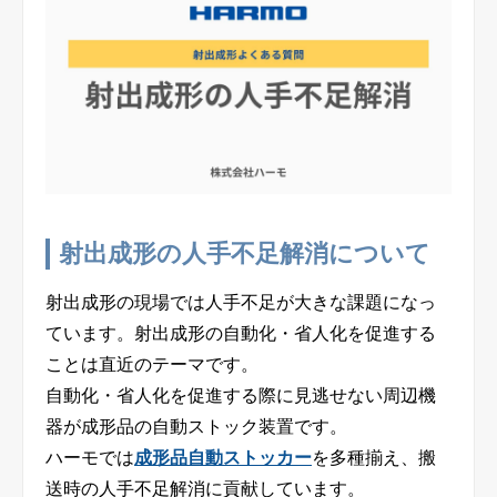
ピックアップ製品
問い合わせ・ご相談
資料ダウンロード
射出成形の人手不足解消について
安全講習
射出成形の現場では人手不足が大きな課題になっ
ています。射出成形の自動化・省人化を促進する
ことは直近のテーマです。
ハーモについて
自動化・省人化を促進する際に見逃せない周辺機
器が成形品の自動ストック装置です。
製品サポート（FAQ）
ハーモでは
成形品自動ストッカー
を多種揃え、搬
送時の人手不足解消に貢献しています。