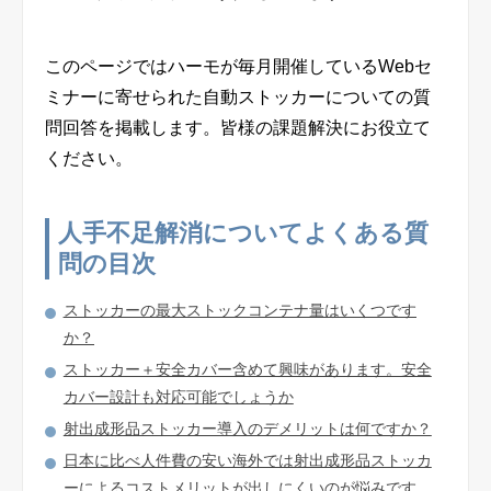
製品サイト
このページではハーモが毎月開催しているWebセ
ミナーに寄せられた自動ストッカーについての質
企業サイト
問回答を掲載します。皆様の課題解決にお役立て
ください。
English
人手不足解消についてよくある質
問の目次
オンライン相談のお申し込み
ストッカーの最大ストックコンテナ量はいくつです
か？
プライバシーポリシー
ストッカー＋安全カバー含めて興味があります。安全
カバー設計も対応可能でしょうか
射出成形品ストッカー導入のデメリットは何ですか？
日本に比べ人件費の安い海外では射出成形品ストッカ
ーによるコストメリットが出しにくいのが悩みです