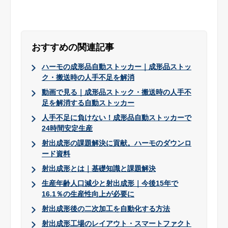
おすすめの関連記事
ハーモの成形品自動ストッカー｜成形品ストッ
ク・搬送時の人手不足を解消
動画で見る｜成形品ストック・搬送時の人手不
足を解消する自動ストッカー
人手不足に負けない！成形品自動ストッカーで
24時間安定生産
射出成形の課題解決に貢献。ハーモのダウンロ
ード資料
射出成形とは｜基礎知識と課題解決
生産年齢人口減少と射出成形｜今後15年で
16.1％の生産性向上が必要に
射出成形後の二次加工を自動化する方法
射出成形工場のレイアウト・スマートファクト