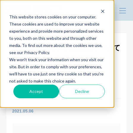
株式会社ハーモ
射出成形の工程改善ガイド
This website stores cookies on your computer.
These cookies are used to improve your website
experience and provide more personalized services
改善事例
to you, both on this website and through other
media. To find out more about the cookies we use,
射出成形の人手不足解消について
see our Privacy Policy.
技術・製品情報
｜射出成形よくある質問
We won't track your information when you visit our
site. But in order to comply with your preferences,
we'll have to use just one tiny cookie so that you're
生産性を向上させたい
成形品ストック・搬送
トータルリンク
not asked to make this choice again.
自動化-省人化を進めたい
射出成形よくある質問
Accept
Decline
デモ機の貸出
2021.05.06
セミナー