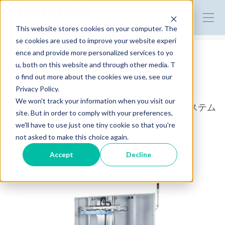
株式会社ハーモ | 製品サイト
This website stores cookies on your computer. The
se cookies are used to improve your website experi
ence and provide more personalized services to yo
成形品自動ストックシステム｜スタンダードモデル
u, both on this website and through other media. T
STP-V02
o find out more about the cookies we use, see our
Privacy Policy.
We won't track your information when you visit our
横軸・縦軸インバータモータ駆動ストックシステム
site. But in order to comply with your preferences,
we'll have to use just one tiny cookie so that you're
not asked to make this choice again.
お問い合わせの一覧ページ
Accept
Decline