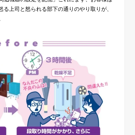
eの怒る上司と怒られる部下の通りのやり取りが、
。