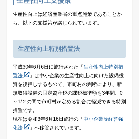
生産性向上支援策
生産性向上は経済産業省の重点施策であることか
ら、以下の支援策が講じられています。
生産性向上特別措置法
平成
30
年
6
月
6
日に施行された「
生産性向上特別措
置法
」は中小企業の生産性向上に向けた設備投
資を後押しするもので、市町村の判断により、新
規取得設備の固定資産税の課税標準額を
3
年間、
0
～
1/
２の間で市町村が定める割合に軽減できる特別
措置です。
現在は令和
3
年
6
月
16
日施行の「
中小企業等経営強
化法
」へ移管されています。