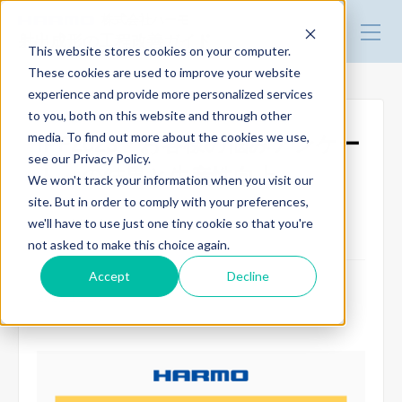
株式会社ハーモ
射出成形の工程改善ガイド
This website stores cookies on your computer.
These cookies are used to improve your website
experience and provide more personalized services
改善事例
to you, both on this website and through other
media. To find out more about the cookies we use,
IPF2023『お客様の悩みアンケー
see our Privacy Policy.
技術・製品情報
ト』の結果と生産性向上
We won't track your information when you visit our
site. But in order to comply with your preferences,
we'll have to use just one tiny cookie so that you're
生産性を向上させたい
トータルリンク
not asked to make this choice again.
Accept
Decline
2023.12.28
デモ機の貸出
セミナー