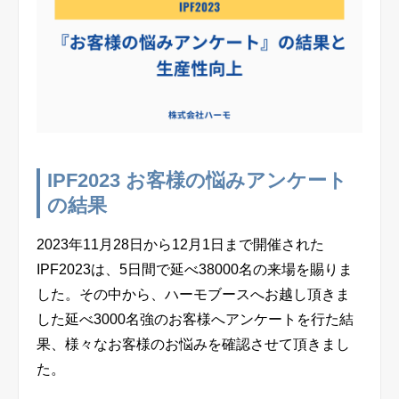
ピックアップ製品
問い合わせ・ご相談
資料ダウンロード
IPF2023
お客様の悩みアンケート
の結果
安全講習
2023
年
11
月
28
日から
12
月
1
日まで開催された
IPF2023
は、
5
日間で延べ
38000
名の来場を賜りま
した。その中から、ハーモブースへお越し頂きま
ハーモについて
した延べ
3000
名強のお客様へアンケートを行た結
果、様々なお客様のお悩みを確認させて頂きまし
製品サポート（FAQ）
た。