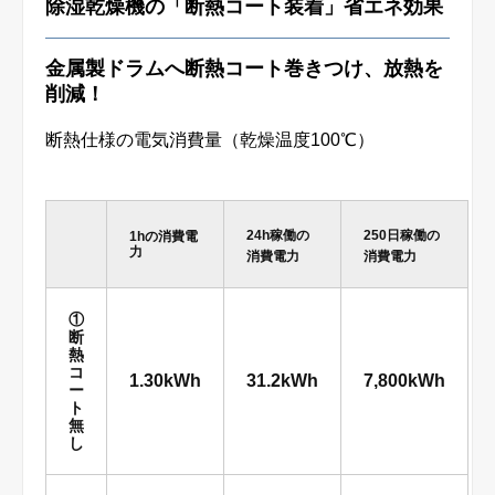
除湿乾燥機の「断熱コート装着」省エネ効果
金属製ドラムへ断熱コート巻きつけ、放熱を
削減！
断熱仕様の電気消費量（乾燥温度100℃）
24h稼働の
250日稼働の
1hの消費電
力
消費電力
消費電力
①
断
熱
コ
1.30kWh
31.2kWh
7,800kWh
ー
ト
無
し