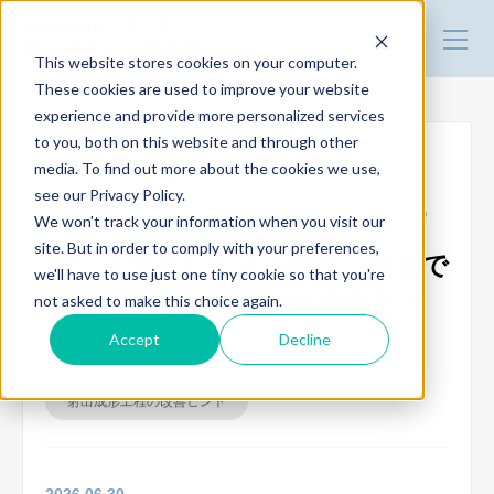
株式会社ハーモ
射出成形の工程改善ガイド
This website stores cookies on your computer.
These cookies are used to improve your website
experience and provide more personalized services
改善事例
to you, both on this website and through other
media. To find out more about the cookies we use,
● レポート
see our Privacy Policy.
技術・製品情報
ハーモWebセミナーレポート『
We won't track your information when you visit our
site. But in order to comply with your preferences,
今こそ見直し！その乾燥、最適で
we'll have to use just one tiny cookie so that you're
トータルリンク
すか？失敗しない乾燥機選定の
not asked to make this choice again.
Accept
Decline
ポイント』
デモ機の貸出
射出成形工程の改善ヒント
セミナー