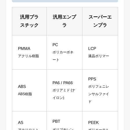
汎用プラ
汎用エンプ
スーパーエ
スチック
ラ
ンプラ
PC
PMMA
LCP
ポリカーボネ
アクリル樹脂
液晶ポリマー
ート
PPS
PA6 / PA66
ABS
ポリフェニレ
ポリアミド (ナ
ABS樹脂
ンサルファイ
イロン)
ド
PBT
AS
PEEK
ポリブチレン
アクリロニト
ポリエーテル