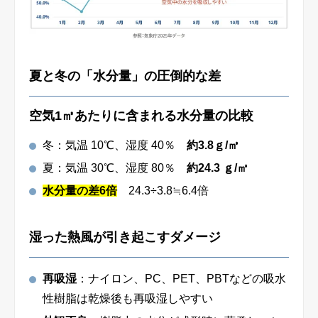
夏と冬の「水分量」の圧倒的な差
空気1㎥あたりに含まれる水分量の比較
冬：気温 10℃、湿度 40％
約3.8ｇ/㎥
夏：気温 30℃、湿度 80％
約24.3 ｇ/㎥
水分量の差6倍
24.3÷3.8≒6.4倍
湿った熱風が引き起こすダメージ
再吸湿
：ナイロン、PC、PET、PBTなどの吸水
性樹脂は乾燥後も再吸湿しやすい