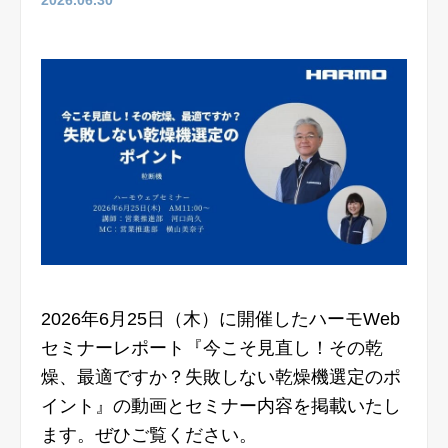
2026.06.30
ピックアップ製品
問い合わせ・ご相談
資料ダウンロード
安全講習
2026年6月25日（木）に開催したハーモWeb
ハーモについて
セミナーレポート『今こそ見直し！その乾
燥、最適ですか？失敗しない乾燥機選定のポ
イント』の動画とセミナー内容を掲載いたし
製品サポート（FAQ）
ます。ぜひご覧ください。