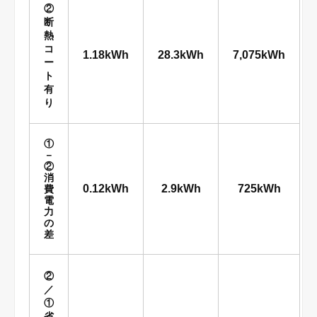
②
断
熱
コ
1.18kWh
28.3kWh
7,075kWh
ー
ト
有
り
①
－
②
消
0.12kWh
2.9kWh
725kWh
費
電
力
の
差
②
／
①
省