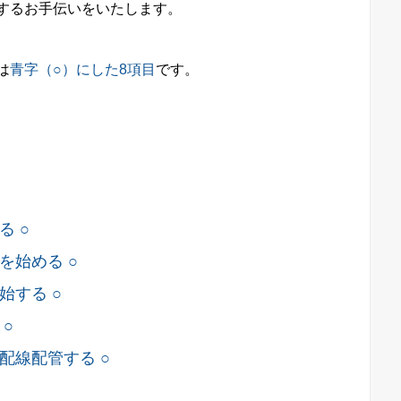
するお手伝いをいたします。
は
青字（○）にした8項目
です。
 ○
を始める ○
始する ○
○
配線配管する ○